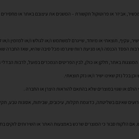
מכשיר, אביזר או פרוטוקול תקשורת – המשנים את עיצובם באתר או מחסירים
שיר, עקיף, תוצאתי או מיוחד, שייגרם למשתמש ו/או לגולש ו/או למזמין ו/א
רבות הפסד הכנסה ו/או מניעת רווח שיגרמו מכל סיבה שהיא, שאז החברה ש
וצגות באתר, חלקן או כולן, לבין הפריטים הנמכרים בפועל, לרבות הבדלי גו
 בכל נזק שאינו ישיר ו/או נזק תוצאתי.
ולם או שגוי במוצרים שלא בהתאם להוראות היצרן או החברה .
עים שאינם בשליטתה, כדוגמת תקלות, עיכובים, שביתות, אסונות טבע, ת
אם הלקוח סבור כי המוצרים שרכש באמצעות האתר או השירותים לוקים בחסר