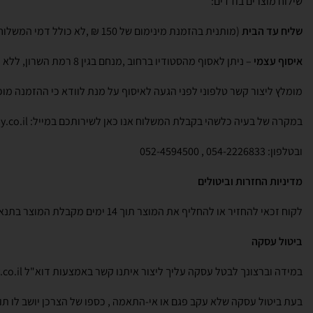
שילוח מוצרים בודדים:
שליח עד הבית
(מותנית בהזמנת מינימום של 150 ₪ ,לא כולל דמי המשלוח)-בעלות של 40 ₪.
איסוף עצמי
– ניתן לאסוף מהסטודיו ברחוב ,מנחם בגין 8 רמת השרון, ללא עלות ובתאום מראש.
מומלץ ליצור קשר טלפוני לפני הגעה לאיסוף על מנת לוודא כי ההזמנה מוכ
במקרה של בעיה כלשהי בקבלת המשלוח אנו כאן לשירותכם במייל: info@kukubaby.co.il
ובטלפון: 054-2226833 , 052-4594500
מדיניות החזרות וביטולים
לקוח זכאי להחזיר או להחליף את המוצר תוך 14 ימים מקבלת המוצר בתנאי שהמוצר שלם , באריזתו המקורית, ללא פגם ולא נעשה בו שימוש.
ביטול עסקה
במידה וברצונך לבטל עסקה עליך ליצור איתנו קשר באמצעות דוא"ל info@kukubaby.co.il .