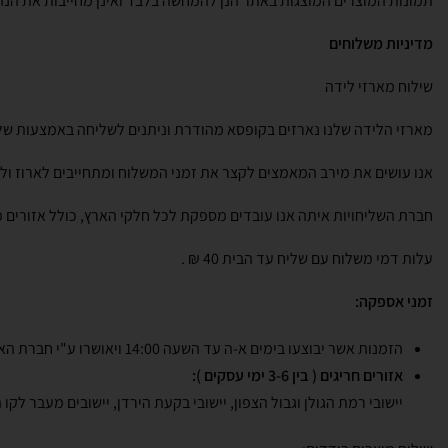
תמונות המוצרים המוצגות באתר הנן להמחשה בלבד ואינן מחייבות את הנ
מדיניות משלוחים
שילוח מארזי לידה
מארזי הלידה שלנו נארזים בקופסא מהודרת וניתנים לשליחה באמצעות שלי
אנו עושים את מירב המאמצים לקצר את זמני המשלוח ומתחייבים לארוז ולהוציא את המשלוח תוך 2 ימי עסקים ליעד המבוקש. יחד עם זאת אנו נעזרים בשירותי חברות שליחו
חברת השליחויות איתה אנו עובדים מספקת לכל חלקי הארץ, כולל אזורים מ
עלות דמי משלוח עם שליח עד הבית 40 ₪ .
זמני אספקה:
הזמנות אשר יבוצעו בימים א-ה עד השעה 14:00 ויאושרו ע"י חברת האשראי, יצאו להפצה ביום העסקים שלמחרת , יגיעו ליעדם בין 2-5 ימי עסקים מלבד אזורים חריגים.
אזורים חריגים ( בין 3-6 ימי עסקים ):
יישובי רמת הגולן וגבול הצפון, יישובי בקעת הירדן, יישובים מעבר לקו 