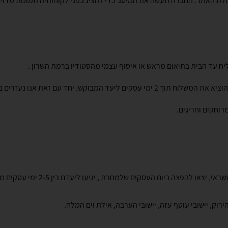
הלת האתר. החברה תעשה את המיטב כדי להציג בפני לקוחותיה תמונות מדוי
ח עד הבית בתיאום מראש או איסוף עצמי מהסטודיו ברמת השרון .
יות חיצוניות ולכן יתכנו עיכובים שאינם בשליטתנו.
רוחקים וחריגים.
הירוק, יישובי עוטף עזה, יישובי הערבה, אילת וים המלח.