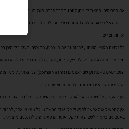
את הפריטים והמארזים ניתן להחזיר דרך חברת השליחויות לכתובת מנחם בגין 8 רמת השרון או לתאם מראש הגעה לסט
במקרה של ביצוע החלפה (החזרת מוצר וקבלה של מוצר חדש במקומו) עם חברת ש
זכויות יוצרים
כל זכויות הקניין הרוחני, לרבות זכויות היוצרים, הדגמים והעיצובים הינן 
חל איסור מוחלט לשכפל, להפיץ, למכור, לשווק ולתרגם מידע כלשהו מהאת
השם KUKU BABY וכן שם המתחם (domain name) של האתר, סימני המסחר (בין אם נרשמו ובין אם לא) הם כולם רכושה של החברה בלבד. אין לעשות בהם שימוש ללא קבלת הסכמתה בכתב ומראש.
יש להשתמש בשירותי האתר למטרות חוקיות בלבד.
אין להעתיק ולהשתמש, או לאפשר לאחרים להשתמש, בכל דרך אחרת בתכנים
באמצעים כאמור לשם יצירת לקט, אוסף או מאגר שיכילו תכנים מהאתר.