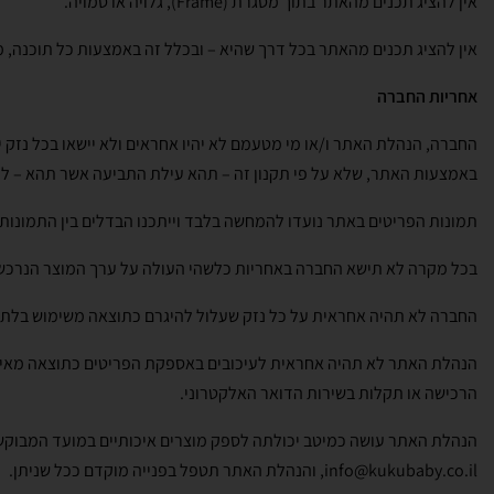
אין להציג תכנים מהאתר בתוך מסגרת (Frame), גלויה או סמויה.
אין להציג תכנים מהאתר בכל דרך שהיא – ובכלל זה באמצעות כל תוכנה, 
אחריות החברה
החברה, הנהלת האתר ו/או מי מטעמם לא יהיו אחראים ולא יישאו בכל נזק י
באמצעות האתר, שלא על פי תקנון זה – תהא עילת התביעה אשר תהא – ל
תמונות הפריטים באתר נועדו להמחשה בלבד וייתכנו הבדלים בין התמונות המ
בכל מקרה לא תישא החברה באחריות כלשהי העולה על ערך המוצר הנרכש וכן
החברה לא תהיה אחראית על כל נזק שעלול להיגרם כתוצאה משימוש בלתי ה
הנהלת האתר לא תהיה אחראית לעיכובים באספקת הפריטים כתוצאה מאירו
הרכישה או תקלות בשירות הדואר האלקטרוני.
הנהלת האתר עושה כמיטב יכולתה לספק מוצרים איכותיים במועד המבוקש. 
info@kukubaby.co.il, והנהלת האתר תטפל בפנייה מוקדם ככל שניתן.