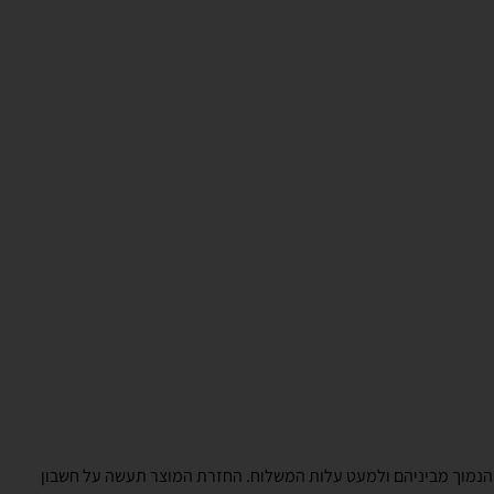
 עקב פגם או אי-התאמה , כספו של הצרכן יושב לו תוך 14 ימים מקבלת הודעת הביטול למעט דמי ביטול בשיעור 5% או 100 ₪ לפי הנמוך מביניהם ולמעט עלות המשלוח. החזרת המוצר תעשה על חשבון