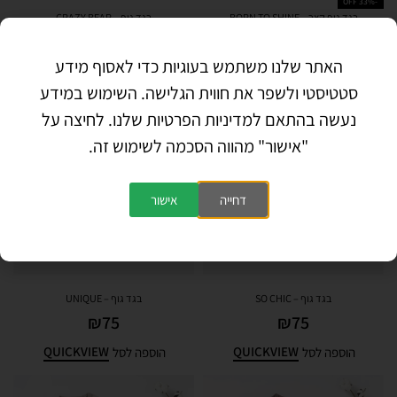
-33% OFF
בגד גוף קצר – BORN TO SHINE
בגד גוף – CRAZY BEAR
₪
75
₪
75
₪
40
האתר שלנו משתמש בעוגיות כדי לאסוף מידע
QUICKVIEW
QUICKVIEW
בחר אפשרויות
הוספה לסל
סטטיסטי ולשפר את חווית הגלישה. השימוש במידע
נעשה בהתאם למדיניות הפרטיות שלנו. לחיצה על
"אישור" מהווה הסכמה לשימוש זה.
דחייה
אישור
בגד גוף – SO CHIC
בגד גוף – UNIQUE
₪
75
₪
75
QUICKVIEW
QUICKVIEW
הוספה לסל
הוספה לסל