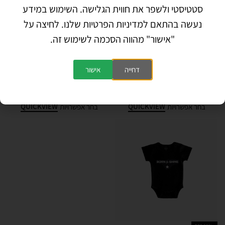
סטטיסטי ולשפר את חווית הגלישה. השימוש במידע
נעשה בהתאם למדיניות הפרטיות שלנו. לחיצה על
"אישור" מהווה הסכמה לשימוש זה.
-33% OFF
-42% OFF
דחייה
אישור
בגד גוף קצר/ארוך – LETS PLAY
בגד גוף קצר – LESS IS MORE
₪
75
₪
40
₪
45
₪
35
QUICKVIEW
QUICKVIEW
בחר אפשרויות
בחר אפשרויות