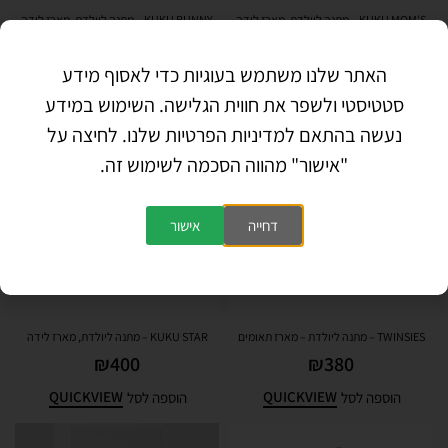
KUKU MOM'S – מתנה ליולדת, מארז לידה
KUKU BUNNY – מתנה ליולדת, מארז לידה
₪
380
₪
350
האתר שלנו משתמש בעוגיות כדי לאסוף מידע
QUICKVIEW
QUICKVIEW
הוספה לסל
הוספה לסל
סטטיסטי ולשפר את חווית הגלישה. השימוש במידע
נעשה בהתאם למדיניות הפרטיות שלנו. לחיצה על
"אישור" מהווה הסכמה לשימוש זה.
דחייה
אישור
TWINSIES – מתנה ליולדת – מארז תאומים
KUKU STAR – מתנה ליולדת, מארז לידה
₪
400
₪
380
QUICKVIEW
QUICKVIEW
הוספה לסל
הוספה לסל