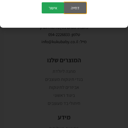
דחייה
אישור
כתובת: מנחם בגין 8 רמת השרון
טלפון: 054-2226833
מייל: info@kukubaby.co.il
המוצרים שלנו
מתנה ליולדת
בגדי תינוקות מעוצבים
אביזרים לתינוקות
ביגוד ראשוני
חיתולי בד מעוצבים
מידע