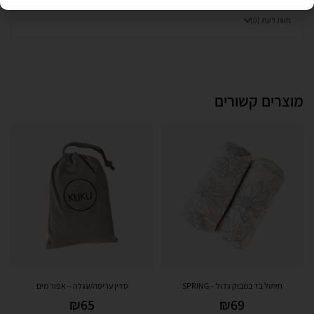
חוות דעת (0)
מוצרים קשורים
חיתול בד במבוק גדול – SPRING
סדין עריסה/עגלה – אפור מים
₪
65
₪
69