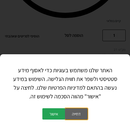
קיים במלאי
הוספה לסל
הוסיפי לפריטים שאהבתי
27
קטגוריות:
MUST HAVE
,
שמיכות, סדינים ומגבות לתינוקות
שתף
האתר שלנו משתמש בעוגיות כדי לאסוף מידע
סטטיסטי ולשפר את חווית הגלישה. השימוש במידע
נעשה בהתאם למדיניות הפרטיות שלנו. לחיצה על
תיאור
"אישור" מהווה הסכמה לשימוש זה.
הוראות כביסה: מומלץ לכבס לפני השימוש , במכונת כביסה עד 30
דחייה
אישור
מעלות
לשמירה על רכות הבד מומלץ ליבש בצל ולא במייבש.