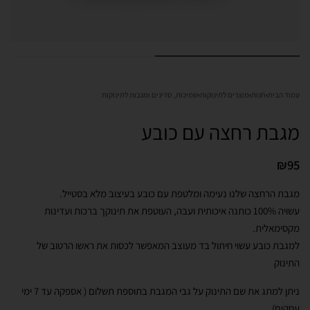
עמוד הבית
›
חנות
›
מוצרים לתינוקות
›
שמיכות, סדינים ומגבות לתינוקות
מגבת רחצה עם כובע
₪
95
מגבת הרחצה שלנו נעימה ומלטפת עם כובע בעיצוב מלא בסטייל.
עשויה 100% כותנה איכותית ועבה, העוטפת את תינוקך ברכות ועדינות
מקסימאלית.
למגבת כובע עשוי חיתול בד מעוצב המאפשר לכסות את ראשו הרטוב של
התינוק
ניתן למתג את שם התינוק על גבי המגבת בתוספת תשלום ( אספקה עד 7 ימי
עסקים).