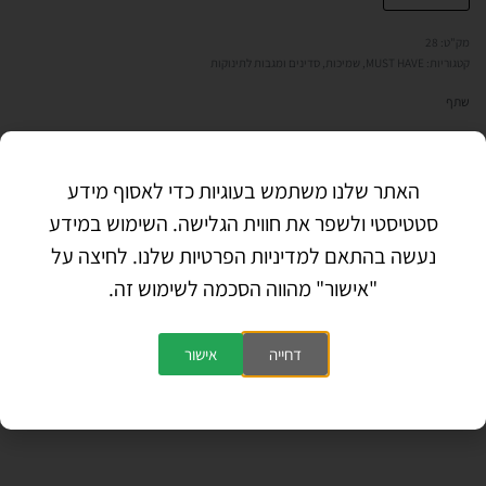
28
קטגוריות:
MUST HAVE
,
שמיכות, סדינים ומגבות לתינוקות
שתף
האתר שלנו משתמש בעוגיות כדי לאסוף מידע
תיאור
סטטיסטי ולשפר את חווית הגלישה. השימוש במידע
נעשה בהתאם למדיניות הפרטיות שלנו. לחיצה על
הוראות כביסה: מומלץ לכבס לפני השימוש , במכונת כביסה עד 30
מעלות
"אישור" מהווה הסכמה לשימוש זה.
לשמירה על רכות הבד מומלץ ליבש בצל ולא במייבש.
דחייה
אישור
חוות דעת (0)