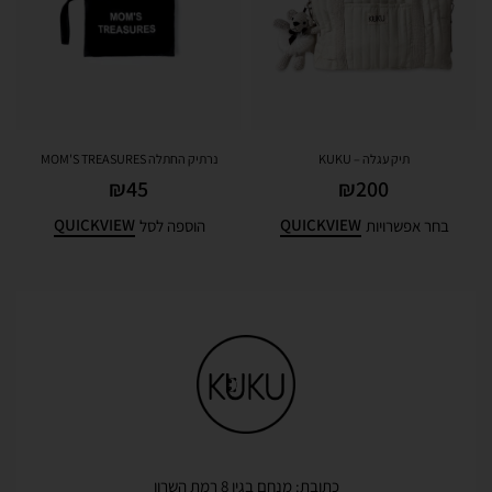
תיק עגלה – KUKU
נרתיק החתלה MOM'S TREASURES
₪
45
₪
200
QUICKVIEW
QUICKVIEW
בחר אפשרויות
הוספה לסל
כתובת: מנחם בגין 8 רמת השרון