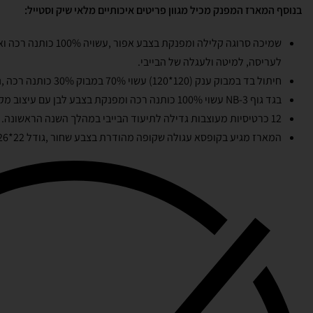
בנוסף המארז המפנק מכיל מגוון פריטים איכותיים מלאי שיק וסטייל:
שמיכה סרוגה קלילה ומפנקת בצבע אפור ,עשויה 100% כותנה רכה ואיכותית.
לעריסה, למיטה ולעגלה של הבייבי.
חיתול בד במבוק ענק (120*120) עשוי 70% במבוק 30% כותנה רכה ,נושמת ונעימה בהדפסים משתנים.
בגד גוף
NB-3
עשוי 100% כותנה רכה ומפנקת בצבע לבן עם עיצוב מקורי ייחודי ומלא בשיק.
12 כרטיסיות מעוצבות גדילה לתיעוד הבייבי במהלך השנה הראשונה.
המארז מגיע בקופסא עגולה שקופה מהודרת בצבע שחור ,גודל 22*26