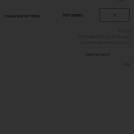
הוספה לסל
הוסיפי לפריטים שאהבתי
2
קטגוריות:
BEST SELLER
,
מתנה ליולדת
תגיות:
מתנה ליולדת
,
מתנה ליולדת בן
(
2
חוות דעת לקוח)
2
מדורגים
5.00
מתוך 5 מבוסס על
דירוגים של לקוחות
שתף