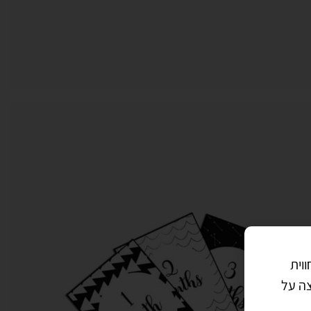
וית
צה על