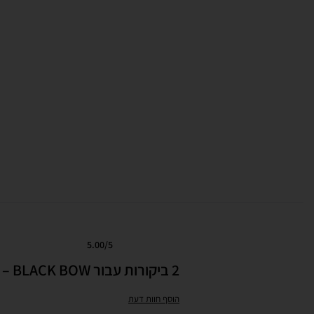
5.00
/5
2
מדורגים
5.00
מתוך 5 מבוסס על
דירוגים של לקוחות
2 ביקורות עבור
BLACK BOW – מתנה ליולדת, מארז לידה
הוסף חוות דעת