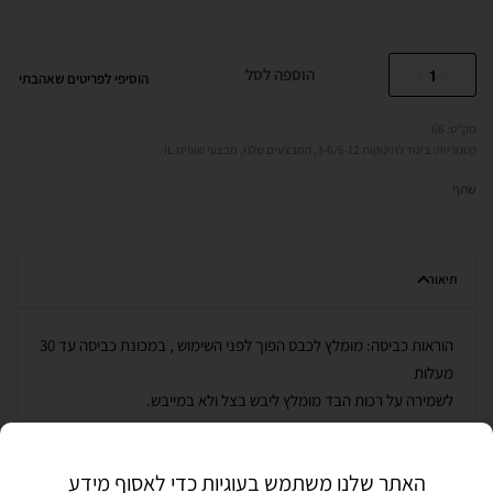
הוספה לסל
הוסיפי לפריטים שאהבתי
66
קטגוריות:
ביגוד לתינוקות 3-6/6-12
,
המבצעים שלנו
,
מבצעי שופינג IL
שתף
תיאור
הוראות כביסה: מומלץ לכבס הפוך לפני השימוש , במכונת כביסה עד 30
מעלות
לשמירה על רכות הבד מומלץ ליבש בצל ולא במייבש.
חוות דעת (0)
האתר שלנו משתמש בעוגיות כדי לאסוף מידע