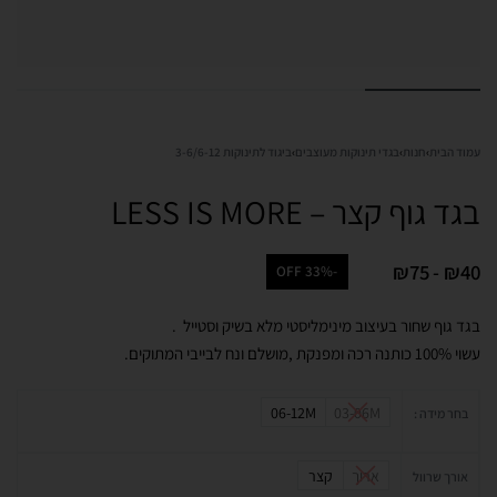
עמוד הבית
›
חנות
›
בגדי תינוקות מעוצבים
›
ביגוד לתינוקות 3-6/6-12
בגד גוף קצר – LESS IS MORE
₪
75
₪
40
-33% OFF
בגד גוף שחור בעיצוב מינימליסטי מלא בשיק וסטייל .
עשוי 100% כותנה רכה ומפנקת ,מושלם ונח לבייבי המתוקים.
06-12M
03-06M
בחר מידה :
ארוך
קצר
אורך שרוול